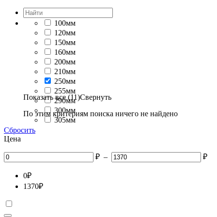
100мм
120мм
150мм
160мм
200мм
210мм
250мм
255мм
Показать все (11)
Свернуть
290мм
300мм
По этим критериям поиска ничего не найдено
305мм
Сбросить
Цена
₽
–
₽
0
₽
1370
₽