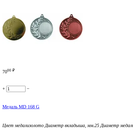
00
₽
70
+
−
Медаль MD 168 G
Цвет медали
золото
Диаметр вкладыша, мм.
25
Диаметр медали