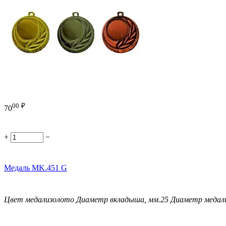
00
₽
70
+
−
Медаль MK.451 G
Цвет медали
золото
Диаметр вкладыша, мм.
25
Диаметр медали