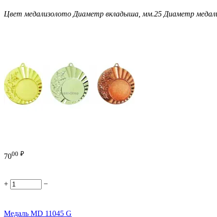
Цвет медали
золото
Диаметр вкладыша, мм.
25
Диаметр медали
00
₽
70
+
−
Медаль MD 11045 G