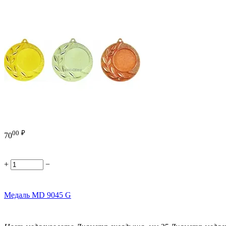
00
₽
70
+
−
Медаль MD 9045 G