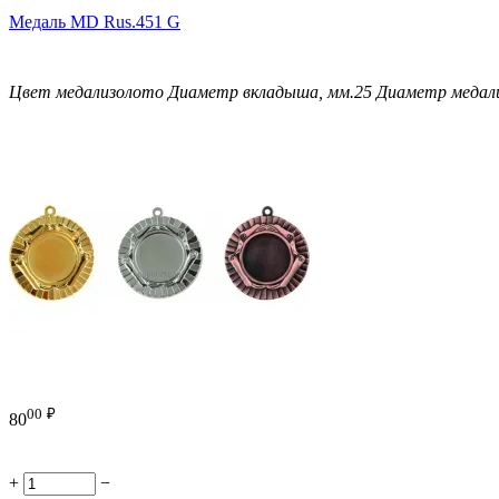
Медаль MD Rus.451 G
Цвет медали
золото
Диаметр вкладыша, мм.
25
Диаметр медали
00
₽
80
+
−