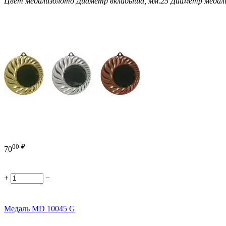
Цвет медали
золото
Диаметр вкладыша, мм.
25
Диаметр медали
00
₽
70
+
−
Медаль MD 10045 G