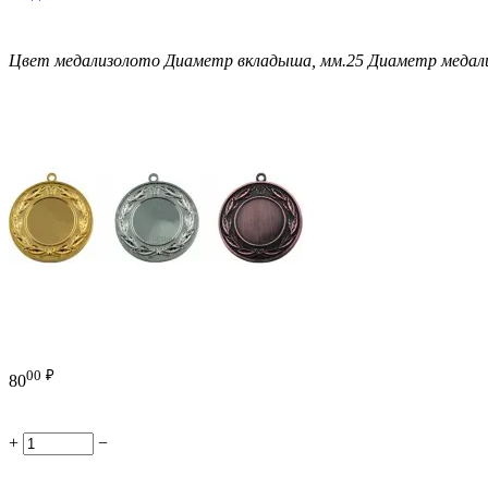
Цвет медали
золото
Диаметр вкладыша, мм.
25
Диаметр медали
00
₽
80
+
−