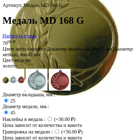
Артикул:
Медаль MD 168 G
Медаль MD 168 G
Написать отзыв
00
₽
70
Цвет медали
золото
Диаметр вкладыша, мм.
25 мм
Диаметр
медали, мм.
45 мм
Цвет медали:
золото
Диаметр вкладыша, мм.:
25
Диаметр медали, мм.:
45
Наклейка в медаль
:
(+
30.00
₽
)
Цена зависит от количества и макета
Гравировка на медали
:
(+
50.00
₽
)
Цена зависит от количества и макета