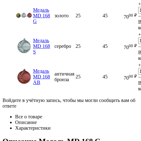
+
Медаль
00
₽
MD 168
золото
25
45
−
70
G
к
+
Медаль
00
₽
MD 168
серебро
25
45
−
70
S
к
+
Медаль
античная
00
₽
MD 168
25
45
−
70
бронза
AB
к
Войдите в учётную запись, чтобы мы могли сообщить вам об
ответе
Все о товаре
Описание
Характеристики