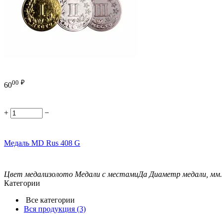
00
₽
60
+
−
Медаль MD Rus 408 G
Цвет медали
золото
Медали с местами
Да
Диаметр медали, мм.
Категории
Все категории
Вся продукция
(3)