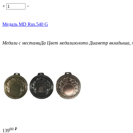
+
−
Медаль MD Rus.540 G
Медали с местами
Да
Цвет медали
золото
Диаметр вкладыша, 
00
₽
139