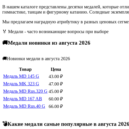
В нашем каталоге представлены десятки медалей, которые отл
гимнастике, танцам и фигурному катанию. Солидные экземпляр
Мы предлагаем наградную атрибутику в разных ценовых сегмен
🏅 Медали - часто возникающие вопросы при выборе
🚚Медали новинки из августа 2026
🚚Новинки медали в августа 2026
Товар
Цена
Медаль MD 145 G
43.00
₽
Медаль MK 323 G
47.00
₽
Медаль MD Rus.320 G
45.00
₽
Медаль MD 167 AB
60.00
₽
Медаль MD Rus.40 G
66.00
₽
💣Какие медали самые популярные в августа 202