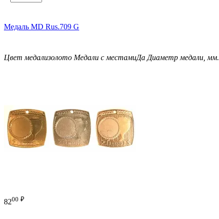
Медаль MD Rus.709 G
Цвет медали
золото
Медали с местами
Да
Диаметр медали, мм.
00
₽
82