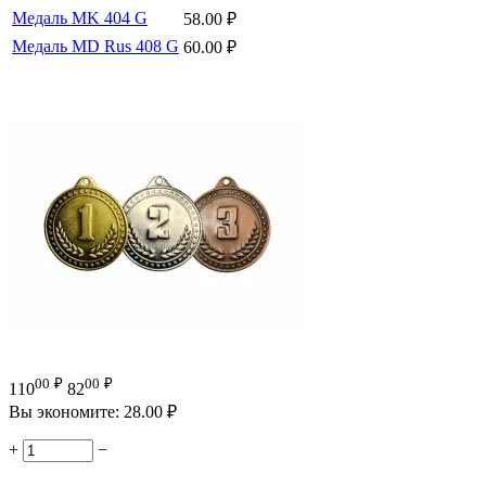
Медаль MK 404 G
58.00
₽
Медаль MD Rus 408 G
60.00
₽
00
₽
00
₽
110
82
Вы экономите:
28.00
₽
+
−