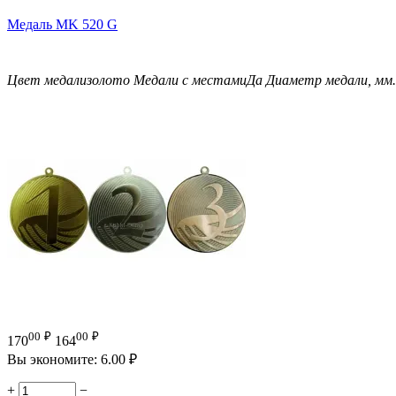
Медаль MK 520 G
Цвет медали
золото
Медали с местами
Да
Диаметр медали, мм.
00
₽
00
₽
170
164
Вы экономите:
6.00
₽
+
−