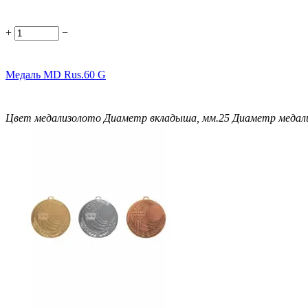
+
−
Медаль MD Rus.60 G
Цвет медали
золото
Диаметр вкладыша, мм.
25
Диаметр медали