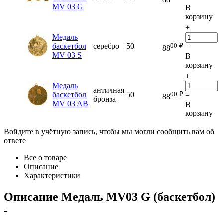
MV 03 G
В
корзину
+
Медаль
00
₽
баскетбол
серебро
50
−
88
MV 03 S
В
корзину
+
Медаль
античная
00
₽
баскетбол
50
−
88
бронза
MV 03 AB
В
корзину
Войдите в учётную запись, чтобы мы могли сообщить вам об
ответе
Все о товаре
Описание
Характеристики
Описание
Медаль MV03 G (баскетбол)
-