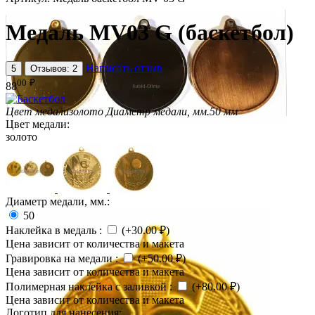
Медаль MV03 G (баскетбол)
Написать отзыв
5
Отзывов: 2
00
₽
88
Цвет медали
золото
Диаметр медали, мм.
50 мм
Цвет медали:
золото
Диаметр медали, мм.:
50
Наклейка в медаль
:
(+
30.00
₽
)
Цена зависит от количества и макета
Гравировка на медали
:
(+
50.00
₽
)
Цена зависит от количества и макета
Полимерная наклейка с заливкой
:
(+
80.00
₽
)
Цена зависит от количества и макета
Логотип для нанесения: