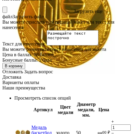
Загрузить еще
файл
Загрузить файл
Вы можете прислать нам готовый макет или текст для
нанесения
Текст для нанесения:
Вы можете разместить текст нанесения для макета
Цена в баллах:
88 баллов
Бонусные баллы:
1 балл
В корзину
Отложить
Задать вопрос
Доставка
Варианты оплаты
Наши преимущества
Просмотреть список опций
Диаметр
Цвет
Артикул
медали,
Цена
медали
мм.
+
Медаль
00
₽
баскетбол
золото
50
−
88