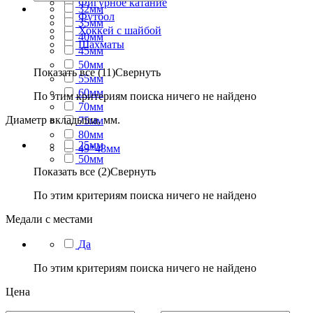
Фигурное катание
32мм
Футбол
35мм
Хоккей с шайбой
40мм
Шахматы
45мм
50мм
Показать все (11)
Свернуть
55мм
60мм
По этим критериям поиска ничего не найдено
70мм
Диаметр вкладыша, мм.
75мм
80мм
25мм
49*48мм
50мм
Показать все (2)
Свернуть
По этим критериям поиска ничего не найдено
Медали с местами
Да
По этим критериям поиска ничего не найдено
Цена