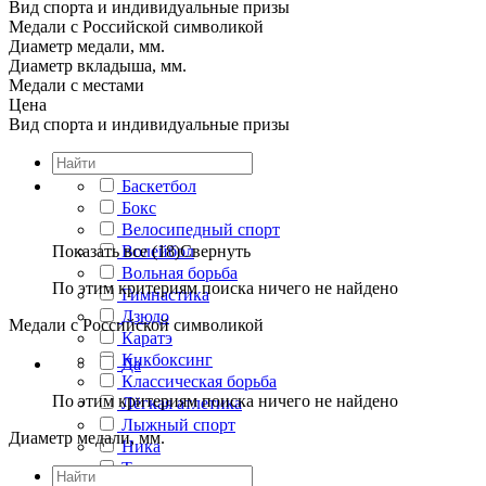
Вид спорта и индивидуальные призы
Медали с Российской символикой
Диаметр медали, мм.
Диаметр вкладыша, мм.
Медали с местами
Цена
Вид спорта и индивидуальные призы
Баскетбол
Бокс
Велосипедный спорт
Показать все (18)
Волейбол
Свернуть
Вольная борьба
По этим критериям поиска ничего не найдено
Гимнастика
Дзюдо
Медали с Российской символикой
Каратэ
Кикбоксинг
Да
Классическая борьба
По этим критериям поиска ничего не найдено
Лёгкая атлетика
Лыжный спорт
Диаметр медали, мм.
Ника
Танцы