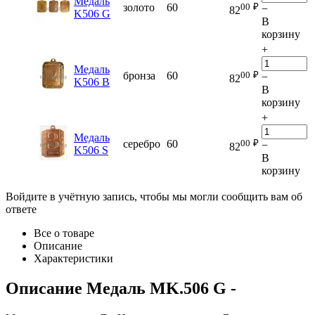
Медаль
00
₽
золото
60
−
82
K506 G
В
корзину
+
Медаль
00
₽
бронза
60
−
82
K506 B
В
корзину
+
Медаль
00
₽
серебро
60
−
82
K506 S
В
корзину
Войдите в учётную запись, чтобы мы могли сообщить вам об
ответе
Все о товаре
Описание
Характеристики
Описание
Медаль MK.506 G
-