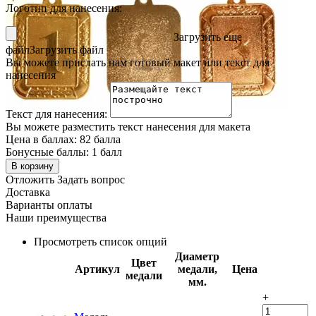
Логотип для нанесения:
Загрузить еще
файл
Загрузить файл
Вы можете прислать нам готовый макет или текст для
нанесения
Текст для нанесения:
Вы можете разместить текст нанесения для макета
Цена в баллах:
82 балла
Бонусные баллы:
1 балл
В корзину
Отложить
Задать вопрос
Доставка
Варианты оплаты
Наши преимущества
Просмотреть список опций
Диаметр
Цвет
Артикул
медали,
Цена
медали
мм.
+