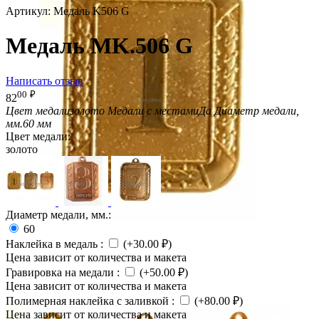
Артикул:
Медаль K506 G
Медаль MK.506 G
Написать отзыв
00
₽
82
Цвет медали
золото
Медали с местами
Да
Диаметр медали,
мм.
60 мм
Цвет медали:
золото
Диаметр медали, мм.:
60
Наклейка в медаль
:
(+
30.00
₽
)
Цена зависит от количества и макета
Гравировка на медали
:
(+
50.00
₽
)
Цена зависит от количества и макета
Полимерная наклейка с заливкой
:
(+
80.00
₽
)
Цена зависит от количества и макета