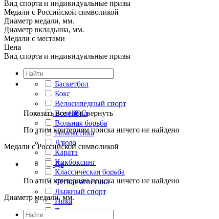
Вид спорта и индивидуальные призы
Медали с Российской символикой
Диаметр медали, мм.
Диаметр вкладыша, мм.
Медали с местами
Цена
Вид спорта и индивидуальные призы
Баскетбол
Бокс
Велосипедный спорт
Показать все (18)
Волейбол
Свернуть
Вольная борьба
По этим критериям поиска ничего не найдено
Гимнастика
Дзюдо
Медали с Российской символикой
Каратэ
Кикбоксинг
Да
Классическая борьба
По этим критериям поиска ничего не найдено
Лёгкая атлетика
Лыжный спорт
Диаметр медали, мм.
Ника
Танцы