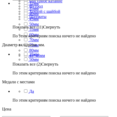
Фигурное катание
32мм
Футбол
35мм
Хоккей с шайбой
40мм
Шахматы
45мм
50мм
Показать все (11)
Свернуть
55мм
60мм
По этим критериям поиска ничего не найдено
70мм
Диаметр вкладыша, мм.
75мм
80мм
25мм
49*48мм
50мм
Показать все (2)
Свернуть
По этим критериям поиска ничего не найдено
Медали с местами
Да
По этим критериям поиска ничего не найдено
Цена