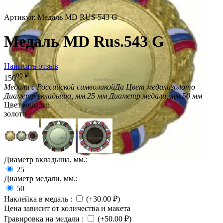
Артикул:
Медаль MD RUS 543 G
Медаль MD Rus.543 G
Написать отзыв
00
₽
150
Медали с Российской символикой
Да
Цвет медали
золото
Диаметр вкладыша, мм.
25 мм
Диаметр медали, мм.
50 мм
Цвет медали:
золото
Диаметр вкладыша, мм.:
25
Диаметр медали, мм.:
50
Наклейка в медаль
:
(+
30.00
₽
)
Цена зависит от количества и макета
Гравировка на медали
:
(+
50.00
₽
)