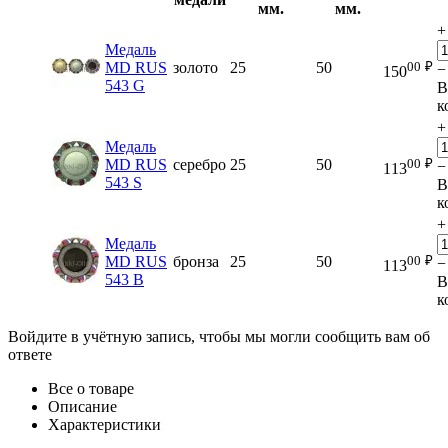
мм.
мм.
+
Медаль
00
₽
MD RUS
золото
25
50
−
150
543 G
В
к
+
Медаль
00
₽
MD RUS
серебро
25
50
−
113
543 S
В
к
+
Медаль
00
₽
MD RUS
бронза
25
50
−
113
543 B
В
к
Войдите в учётную запись, чтобы мы могли сообщить вам об
ответе
Все о товаре
Описание
Характеристики