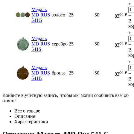
+
Медаль
00
₽
MD RUS
золото
25
50
−
83
541G
В
ко
+
Медаль
00
₽
MD RUS
серебро
25
50
−
83
541S
В
ко
+
Медаль
00
₽
MD RUS
бронза
25
50
−
83
541B
В
ко
Войдите в учётную запись, чтобы мы могли сообщить вам об
ответе
Все о товаре
Описание
Характеристики