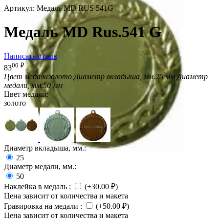
Артикул:
Медаль MD RUS 541G
Медаль MD Rus.541 G
Написать отзыв
00
₽
83
Цвет медали
золото
Диаметр вкладыша, мм.
25 мм
Диаметр
медали, мм.
50 мм
Цвет медали:
золото
Диаметр вкладыша, мм.:
25
Диаметр медали, мм.:
50
Наклейка в медаль
:
(+
30.00
₽
)
Цена зависит от количества и макета
Гравировка на медали
:
(+
50.00
₽
)
Цена зависит от количества и макета