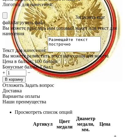
Логотип для нанесения:
Загрузить еще
файл
Загрузить файл
Вы можете прислать нам готовый макет или текст для
нанесения
Текст для нанесения:
Вы можете разместить текст нанесения для макета
Цена в баллах:
100 баллов
Бонусные баллы:
1 балл
+
−
В корзину
Отложить
Задать вопрос
Доставка
Варианты оплаты
Наши преимущества
Просмотреть список опций
Диаметр
Цвет
Артикул
медали,
Цена
медали
мм.
+