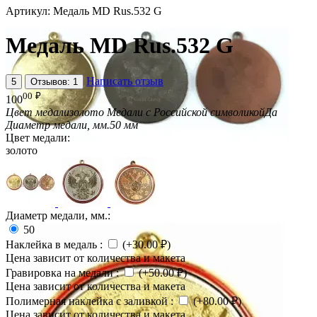
Артикул:
Медаль MD Rus.532 G
Медаль MD Rus.532 G
Написать отзыв
5
Отзывов: 1
00
₽
100
Цвет медали
золото
Медали с Российской символикой
Да
Диаметр медали, мм.
50 мм
Цвет медали:
золото
Диаметр медали, мм.:
50
Наклейка в медаль
:
(+
30.00
₽
)
Цена зависит от количества и макета
Гравировка на медали
:
(+
50.00
₽
)
Цена зависит от количества и макета
Полимерная наклейка с заливкой
:
(+
80.00
₽
)
Цена зависит от количества и макета