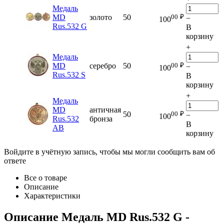
Медаль
00
₽
MD
золото
50
−
100
Rus.532 G
В
корзину
+
Медаль
00
₽
MD
серебро
50
−
100
Rus.532 S
В
корзину
+
Медаль
MD
античная
00
₽
50
−
100
Rus.532
бронза
В
AB
корзину
Войдите в учётную запись, чтобы мы могли сообщить вам об
ответе
Все о товаре
Описание
Характеристики
Описание
Медаль MD Rus.532 G
-