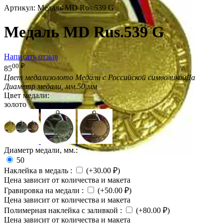
Артикул:
Медаль MD Rus.539 G
Медаль MD Rus.539 G
Написать отзыв
00
₽
85
Цвет медали
золото
Медали с Российской символикой
Да
Диаметр медали, мм.
50 мм
Цвет медали:
золото
Диаметр медали, мм.:
50
Наклейка в медаль
:
(+
30.00
₽
)
Цена зависит от количества и макета
Гравировка на медали
:
(+
50.00
₽
)
Цена зависит от количества и макета
Полимерная наклейка с заливкой
:
(+
80.00
₽
)
Цена зависит от количества и макета