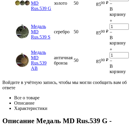
00
₽
MD
золото
50
−
85
Rus.539 G
В
корзину
+
Медаль
00
₽
MD
серебро
50
−
85
Rus.539 S
В
корзину
+
Медаль
MD
античная
00
₽
50
−
85
Rus.539
бронза
В
AB
корзину
Войдите в учётную запись, чтобы мы могли сообщить вам об
ответе
Все о товаре
Описание
Характеристики
Описание
Медаль MD Rus.539 G
-