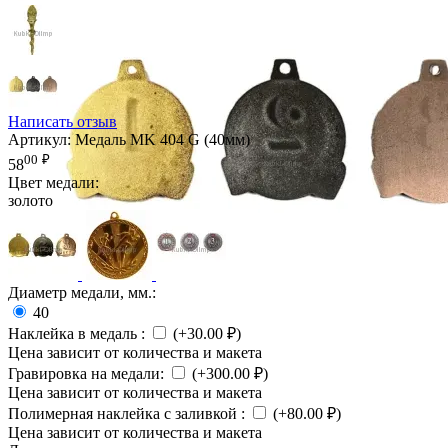
Написать отзыв
Артикул:
Медаль MK 404 G (40мм)
00
₽
58
Цвет медали:
золото
Диаметр медали, мм.:
40
Наклейка в медаль
:
(+
30.00
₽
)
Цена зависит от количества и макета
Гравировка на медали:
(+
300.00
₽
)
Цена зависит от количества и макета
Полимерная наклейка с заливкой
:
(+
80.00
₽
)
Цена зависит от количества и макета