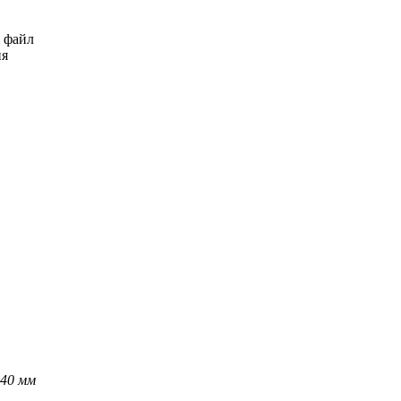
ь файл
ия
40 мм