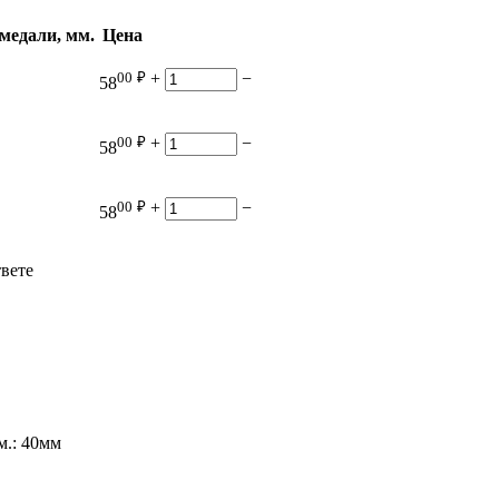
медали, мм.
Цена
00
₽
+
−
58
00
₽
+
−
58
00
₽
+
−
58
твете
м.: 40мм