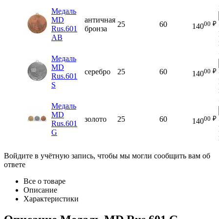
Медаль
MD
античная
00
₽
25
60
140
Rus.601
бронза
AB
Медаль
MD
00
₽
серебро
25
60
140
Rus.601
S
Медаль
MD
00
₽
золото
25
60
140
Rus.601
G
Войдите в учётную запись, чтобы мы могли сообщить вам об
ответе
Все о товаре
Описание
Характеристики