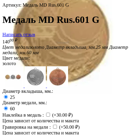
Артикул:
Медаль MD Rus.601 G
Медаль MD Rus.601 G
Написать отзыв
00
₽
140
Цвет медали
золото
Диаметр вкладыша, мм.
25 мм
Диаметр
медали, мм.
60 мм
Цвет медали:
золото
Диаметр вкладыша, мм.:
25
Диаметр медали, мм.:
60
Наклейка в медаль
:
(+
30.00
₽
)
Цена зависит от количества и макета
Гравировка на медали
:
(+
50.00
₽
)
Цена зависит от количества и макета