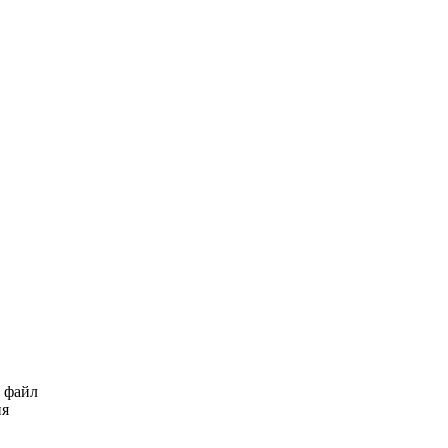
ь файл
ия