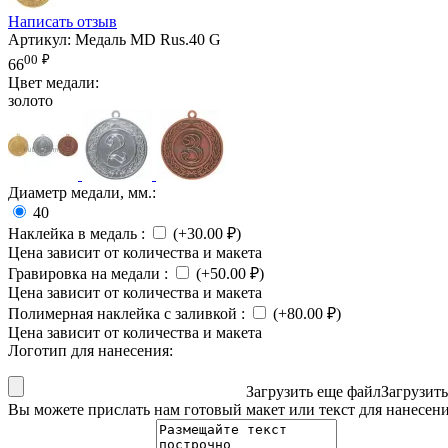
Написать отзыв
Артикул:
Медаль MD Rus.40 G
00
₽
66
Цвет медали:
золото
Диаметр медали, мм.:
40
Наклейка в медаль
:
(+
30.00
₽
)
Цена зависит от количества и макета
Гравировка на медали
:
(+
50.00
₽
)
Цена зависит от количества и макета
Полимерная наклейка с заливкой
:
(+
80.00
₽
)
Цена зависит от количества и макета
Логотип для нанесения:
Загрузить еще файл
Загрузит
Вы можете прислать нам готовый макет или текст для нанесен