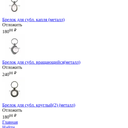
Брелок для субл. капля (металл)
Отложить
00
₽
180
Брелок для субл. вращающийся(металл)
Отложить
00
₽
240
Брелок для субл. круглый(2) (металл)
Отложить
00
₽
180
Главная
Найти