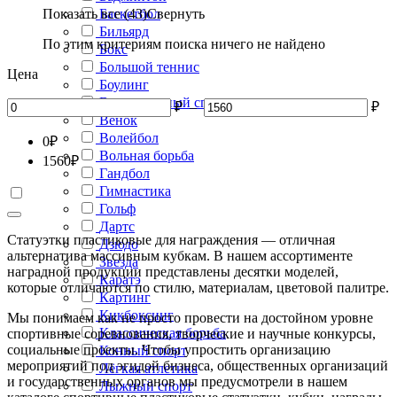
Показать все (43)
Баскетбол
Свернуть
Бильярд
По этим критериям поиска ничего не найдено
Бокс
Большой теннис
Цена
Боулинг
Велосипедный спорт
₽
–
₽
Венок
Волейбол
0
₽
Вольная борьба
1560
₽
Гандбол
Гимнастика
Гольф
Дартс
Статуэтки пластиковые для награждения — отличная
Дзюдо
альтернатива массивным кубкам. В нашем ассортименте
Звезда
наградной продукции представлены десятки моделей,
Каратэ
которые отличаются по стилю, материалам, цветовой палитре.
Картинг
Кикбоксинг
Мы понимаем как не просто провести на достойном уровне
Классическая борьба
спортивные соревнования, творческие и научные конкурсы,
социальные проекты. Чтобы упростить организацию
Конный спорт
мероприятий под эгидой бизнеса, общественных организаций
Лёгкая атлетика
и государственных органов мы предусмотрели в нашем
Лыжный спорт