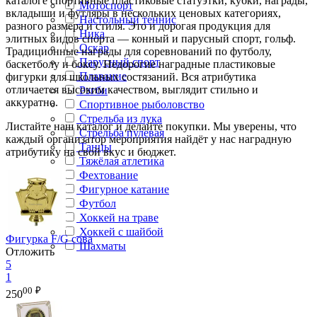
каталоге спортивные пластиковые статуэтки, кубки, награды,
Мотоспорт
вкладыши и футляры в нескольких ценовых категориях,
Настольный теннис
разного размера и стиля. Это и дорогая продукция для
Ника
элитных видов спорта — конный и парусный спорт, гольф.
Оскар
Традиционные награды для соревнований по футболу,
Парусный спорт
баскетболу и боксу. Недорогие наградные пластиковые
Плавание
фигурки для школьных состязаний. Вся атрибутика
отличается высоким качеством, выглядит стильно и
Рэгби
аккуратно.
Спортивное рыболовство
Стрельба из лука
Листайте наш каталог и делайте покупки. Мы уверены, что
Стрельба пулевая
каждый организатор мероприятия найдёт у нас наградную
Танцы
атрибутику на свой вкус и бюджет.
Тяжёлая атлетика
Фехтование
Фигурное катание
Футбол
Хоккей на траве
Хоккей с шайбой
Фигурка F/G сова
Шахматы
Отложить
5
1
00
₽
250