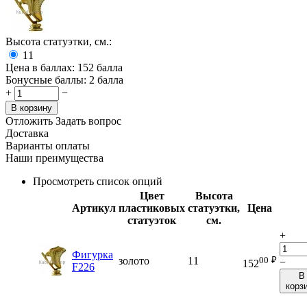
Высота статуэтки, см.:
11
Цена в баллах:
152 балла
Бонусные баллы:
2 балла
+
−
В корзину
Отложить
Задать вопрос
Доставка
Варианты оплаты
Наши преимущества
Просмотреть список опций
Цвет
Высота
Артикул
пластиковых
статуэтки,
Цена
статуэток
см.
+
Фигурка
00
₽
золото
11
−
152
F226
В
корз