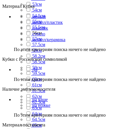
53см
Материал Кубка
54см
54.5см
металл
55см
металл/пластик
55.5см
пластик
56см
стекло
57см
металл/керамика
57.5см
По этим критериям поиска ничего не найдено
58см
58.2см
Кубки с Российской символикой
58.5см
59см
Да
59.5см
60см
По этим критериям поиска ничего не найдено
61см
Наличие эмблемоносителя
61.5см
62см
на чаше
62.5см
на ножке
63см
64см
По этим критериям поиска ничего не найдено
64.5см
Материал постамента
65см