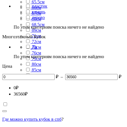
65.5см
пластик
66см
камень
67см
дерево
68см
68.5см
По этим критериям поиска ничего не найдено
69см
71см
Многоэтажный Кубок
72см
Да
73см
76см
По этим критериям поиска ничего не найдено
79см
80см
Цена
85см
87см
₽
–
₽
0
₽
36560
₽
Где можно купить кубок в спб
?