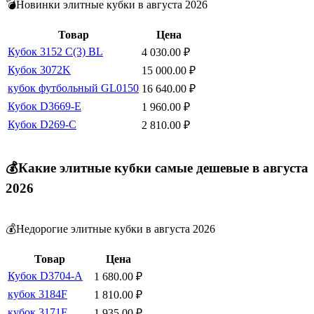
💣Новинки элитные кубки в августа 2026
Товар
Цена
Кубок 3152 C(3) BL
4 030.00
₽
Кубок 3072K
15 000.00
₽
кубок футбольный GL0150
16 640.00
₽
Кубок D3669-E
1 960.00
₽
Кубок D269-C
2 810.00
₽
💰Какие элитные кубки самые дешевые в августа
2026
💰Недорогие элитные кубки в августа 2026
Товар
Цена
Кубок D3704-A
1 680.00
₽
кубок 3184F
1 810.00
₽
кубок 3171F
1 935.00
₽