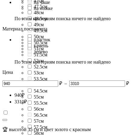
47см
на чаше
47.5см
на ножке
48см
По этим критериям поиска ничего не найдено
48.5см
49см
Материал постамента
49.5см
50см
пластик
50.5см
камень
51см
дерево
51.5см
52см
По этим критериям поиска ничего не найдено
52.5см
Цена
53см
53.5см
₽
–
₽
54см
54.5см
940
₽
55см
3310
₽
55.5см
56см
56.5см
57см
57.5см
🏆 высотой 35 см и цвет золото с красным
58см