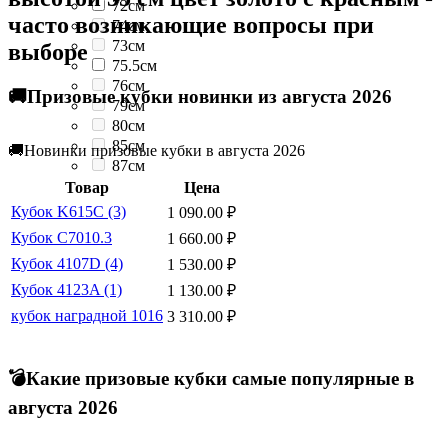
72см
часто возникающие вопросы при
74см
73см
выборе
75.5см
76см
🚚Призовые кубки новинки из августа 2026
79см
80см
85см
🚚Новинки призовые кубки в августа 2026
87см
Товар
Цена
Кубок K615C (3)
1 090.00
₽
Кубок C7010.3
1 660.00
₽
Кубок 4107D (4)
1 530.00
₽
Кубок 4123A (1)
1 130.00
₽
кубок наградной 1016
3 310.00
₽
💣Какие призовые кубки самые популярные в
августа 2026