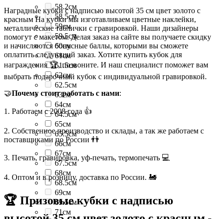
58.2см
Наградные кубки с надписью высотой 35 см цвет золото с
58.5см
красным На кубки мы изготавливаем цветные наклейки,
59см
металлические таблички с гравировкой. Наши дизайнеры
59.5см
помогут с макетом. Делая заказ на сайте вы получаете скидку
и начисляются бонусные баллы, которыми вы сможете
60см
оплатить следующий заказ. Хотите купить кубок для
61см
награждения 🏆, позвоните. И наш специалист поможет вам
61.5см
62см
выбрать подарочный кубок с индивидуальной гравировкой.
62.5см
🤝
Почему стоит работать с нами
:
63см
64см
1. Работаем с 2008 года 👍
64.5см
65см
2. Собственное производство и склады, а так же работаем с
65.5см
поставщиками по России 👬
66см
67см
3. Печать, гравировка, уф-печать, термопечать 💻
67.5см
68см
4. Оптом и в розницу, доставка по России. 🚂
68.5см
69см
🏆 Призовые кубки с надписью
69.5см
71см
высотой 35 см цвет золото с красным -