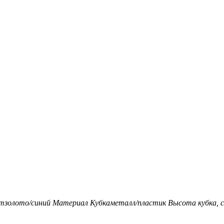
т
золото/синий
Материал Кубка
металл/пластик
Высота кубка, с