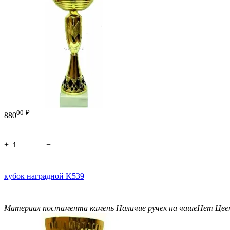
00
₽
880
+
−
кубок наградной K539
Материал постамента
камень
Наличие ручек на чаше
Нет
Цве