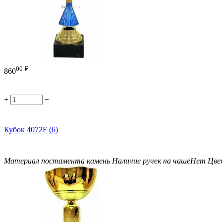
00
₽
860
+
−
Кубок 4072F (6)
Материал постамента
камень
Наличие ручек на чаше
Нет
Цве