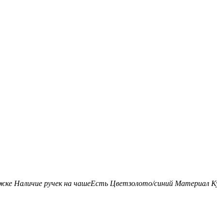
ожке
Наличие ручек на чаше
Есть
Цвет
золото/синий
Материал К