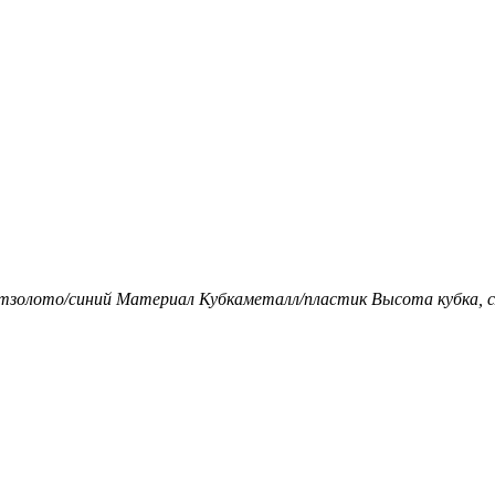
т
золото/синий
Материал Кубка
металл/пластик
Высота кубка, с