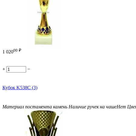
00
₽
1 020
+
−
Кубок K538C (3)
Материал постамента
камень
Наличие ручек на чаше
Нет
Цве