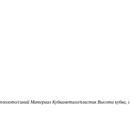
т
золото/синий
Материал Кубка
металл/пластик
Высота кубка, с