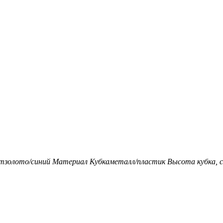
т
золото/синий
Материал Кубка
металл/пластик
Высота кубка, с