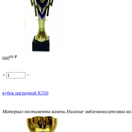
00
₽
660
+
−
кубок наградной K550
Материал постамента
камень
Наличие эмблемоносителя
на н