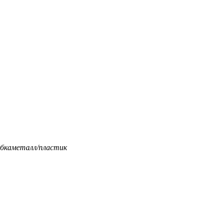
бка
металл/пластик