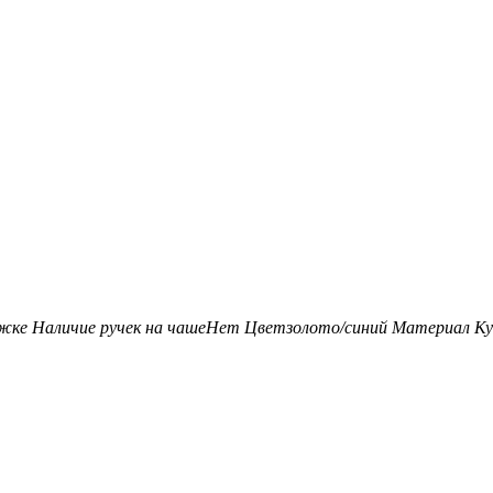
ожке
Наличие ручек на чаше
Нет
Цвет
золото/синий
Материал Ку