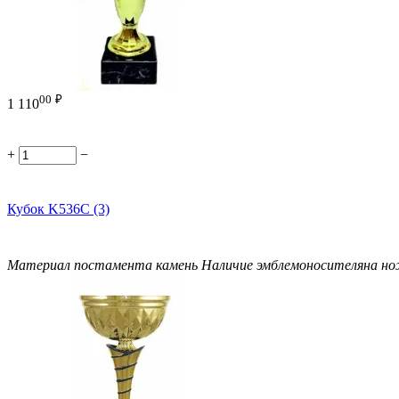
00
₽
1 110
+
−
Кубок K536C (3)
Материал постамента
камень
Наличие эмблемоносителя
на н