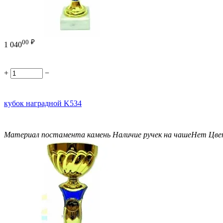
00
₽
1 040
+
−
кубок наградной K534
Материал постамента
камень
Наличие ручек на чаше
Нет
Цве