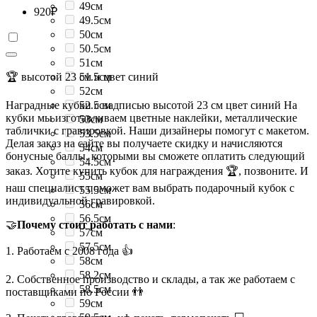
49см
920
₽
49.5см
50см
50.5см
51см
🏆 высотой 23 см и цвет синий
51.5см
52см
Наградные кубки с надписью высотой 23 см цвет синий На
52.5см
кубки мы изготавливаем цветные наклейки, металлические
53см
таблички с гравировкой. Наши дизайнеры помогут с макетом.
53.5см
Делая заказ на сайте вы получаете скидку и начисляются
54см
бонусные баллы, которыми вы сможете оплатить следующий
54.5см
заказ. Хотите купить кубок для награждения 🏆, позвоните. И
55см
наш специалист поможет вам выбрать подарочный кубок с
55.5см
индивидуальной гравировкой.
56см
56.5см
🤝
Почему стоит работать с нами
:
57см
57.5см
1. Работаем с 2008 года 👍
58см
58.2см
2. Собственное производство и склады, а так же работаем с
58.5см
поставщиками по России 👬
59см