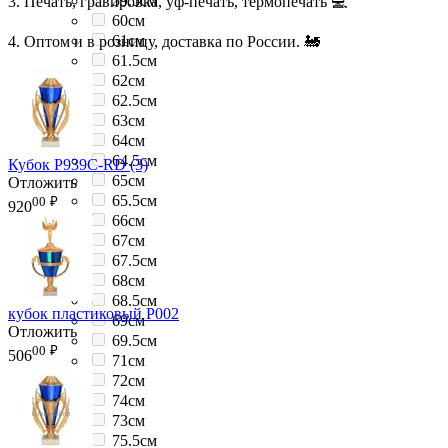
59.5см
3. Печать, гравировка, уф-печать, термопечать 💻
60см
61см
4. Оптом и в розницу, доставка по России. 🚂
61.5см
62см
62.5см
63см
64см
64.5см
Кубок P939C-RD (3)
65см
Отложить
65.5см
00
₽
920
66см
67см
67.5см
68см
68.5см
кубок пластиковый P002
69см
Отложить
69.5см
00
₽
506
71см
72см
74см
73см
75.5см