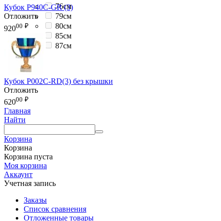
76см
Кубок P940C-GR (3)
79см
Отложить
80см
00
₽
920
85см
87см
Кубок P002C-RD(3) без крышки
Отложить
00
₽
620
Главная
Найти
Корзина
Корзина
Корзина пуста
Моя корзина
Аккаунт
Учетная запись
Заказы
Список сравнения
Отложенные товары