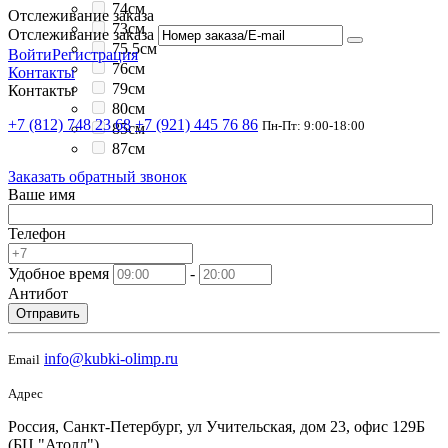
74см
Отслеживание заказа
73см
Отслеживание заказа
75.5см
Войти
Регистрация
76см
Контакты
79см
Контакты
80см
+7 (812) 748 23 68
+7 (921) 445 76 86
Пн-Пт: 9:00-18:00
85см
87см
Заказать обратный звонок
Ваше имя
Телефон
Удобное время
-
Антибот
Отправить
info@kubki-olimp.ru
Email
Адрес
Россия, Санкт-Петербург, ул Учительская, дом 23, офис 129Б
(БЦ "Атолл")