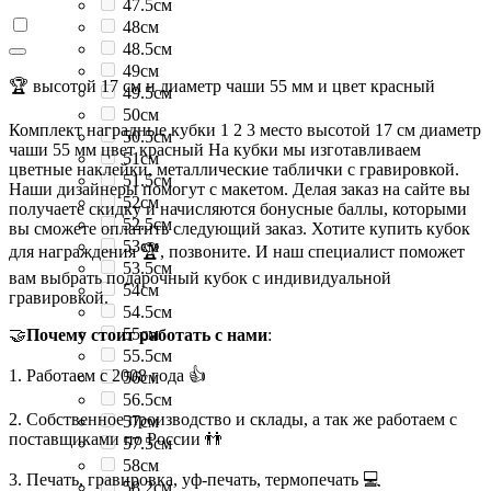
47.5см
48см
48.5см
49см
🏆 высотой 17 см и диаметр чаши 55 мм и цвет красный
49.5см
50см
Комплект наградные кубки 1 2 3 место высотой 17 см диаметр
50.5см
чаши 55 мм цвет красный На кубки мы изготавливаем
51см
цветные наклейки, металлические таблички с гравировкой.
51.5см
Наши дизайнеры помогут с макетом. Делая заказ на сайте вы
52см
получаете скидку и начисляются бонусные баллы, которыми
52.5см
вы сможете оплатить следующий заказ. Хотите купить кубок
53см
для награждения 🏆, позвоните. И наш специалист поможет
53.5см
вам выбрать подарочный кубок с индивидуальной
54см
гравировкой.
54.5см
55см
🤝
Почему стоит работать с нами
:
55.5см
1. Работаем с 2008 года 👍
56см
56.5см
2. Собственное производство и склады, а так же работаем с
57см
поставщиками по России 👬
57.5см
58см
3. Печать, гравировка, уф-печать, термопечать 💻
58.2см