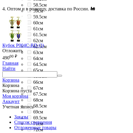
58.5см
4. Оптом и в розницу, доставка по России. 🚂
59см
59.5см
60см
61см
61.5см
62см
Кубок P004C-RD (3)
62.5см
Отложить
63см
00
₽
490
64см
Главная
64.5см
Найти
65см
65.5см
Корзина
66см
Корзина
67см
Корзина пуста
67.5см
Моя корзина
68см
Аккаунт
68.5см
Учетная запись
69см
Заказы
69.5см
Список сравнения
71см
Отложенные товары
72см