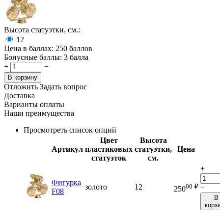
Высота статуэтки, см.:
12
Цена в баллах:
250 баллов
Бонусные баллы:
3 балла
+
−
В корзину
Отложить
Задать вопрос
Доставка
Варианты оплаты
Наши преимущества
Просмотреть список опций
Цвет
Высота
Артикул
пластиковых
статуэтки,
Цена
статуэток
см.
+
Фигурка
00
₽
золото
12
−
250
F08
В
корз