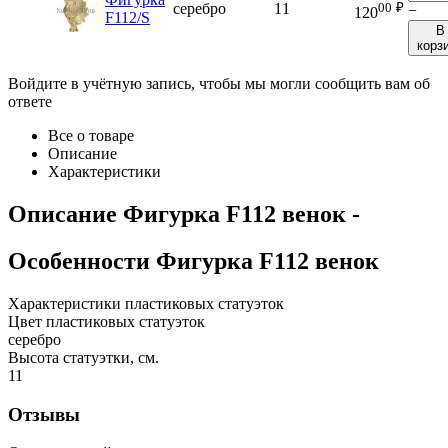
00
₽
серебро
11
−
120
F112/S
В
корз
Войдите в учётную запись, чтобы мы могли сообщить вам об
ответе
Все о товаре
Описание
Характеристики
Описание
Фигурка F112 венок
-
Особенности
Фигурка F112 венок
Характеристики пластиковых статуэток
Цвет пластиковых статуэток
серебро
Высота статуэтки, см.
11
Отзывы