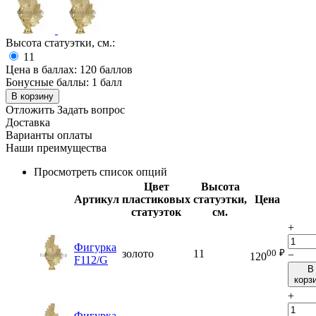
Высота статуэтки, см.:
11
Цена в баллах:
120 баллов
Бонусные баллы:
1 балл
В корзину
Отложить
Задать вопрос
Доставка
Варианты оплаты
Наши преимущества
Просмотреть список опций
Цвет
Высота
Артикул
пластиковых
статуэтки,
Цена
статуэток
см.
+
Фигурка
00
₽
золото
11
−
120
F112/G
В
корз
+
Фигурка