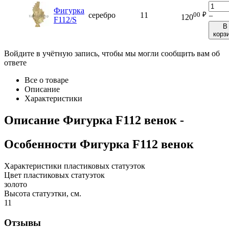
Фигурка
00
₽
серебро
11
−
120
F112/S
В
корз
Войдите в учётную запись, чтобы мы могли сообщить вам об
ответе
Все о товаре
Описание
Характеристики
Описание
Фигурка F112 венок
-
Особенности
Фигурка F112 венок
Характеристики пластиковых статуэток
Цвет пластиковых статуэток
золото
Высота статуэтки, см.
11
Отзывы