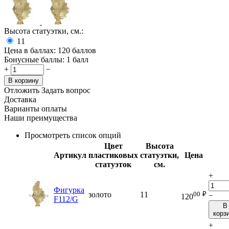
Высота статуэтки, см.:
11
Цена в баллах:
120 баллов
Бонусные баллы:
1 балл
+
−
В корзину
Отложить
Задать вопрос
Доставка
Варианты оплаты
Наши преимущества
Просмотреть список опций
Цвет
Высота
Артикул
пластиковых
статуэтки,
Цена
статуэток
см.
+
Фигурка
00
₽
золото
11
−
120
F112/G
В
корз
+