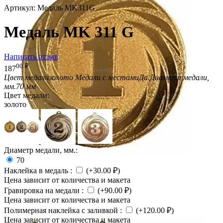
Артикул:
Медаль MK311G
Медаль MK 311 G
Написать отзыв
00
₽
187
Цвет медали
золото
Медали с местами
Да
Диаметр медали,
мм.
70 мм
Цвет медали:
золото
Диаметр медали, мм.:
70
Наклейка в медаль
:
(+
30.00
₽
)
Цена зависит от количества и макета
Гравировка на медали
:
(+
90.00
₽
)
Цена зависит от количества и макета
Полимерная наклейка с заливкой
:
(+
120.00
₽
)
Цена зависит от количества и макета