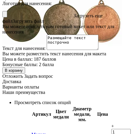
Логотип для нанесения:
Загрузить еще
файл
Загрузить файл
Вы можете прислать нам готовый макет или текст для
нанесения
Текст для нанесения:
Вы можете разместить текст нанесения для макета
Цена в баллах:
187 баллов
Бонусные баллы:
2 балла
В корзину
Отложить
Задать вопрос
Доставка
Варианты оплаты
Наши преимущества
Просмотреть список опций
Диаметр
Цвет
Артикул
медали,
Цена
медали
мм.
+