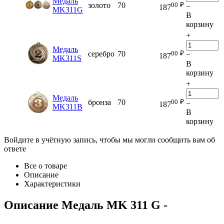
Медаль
00
₽
золото
70
−
187
MK311G
В
корзину
+
Медаль
00
₽
серебро
70
−
187
MK311S
В
корзину
+
Медаль
00
₽
бронза
70
−
187
MK311B
В
корзину
Войдите в учётную запись, чтобы мы могли сообщить вам об
ответе
Все о товаре
Описание
Характеристики
Описание
Медаль MK 311 G
-