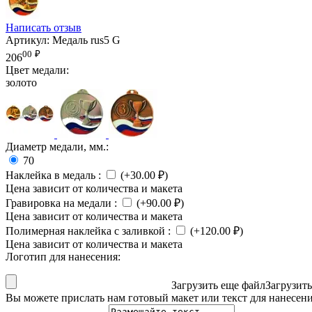
Написать отзыв
Артикул:
Медаль rus5 G
00
₽
206
Цвет медали:
золото
Диаметр медали, мм.:
70
Наклейка в медаль
:
(+
30.00
₽
)
Цена зависит от количества и макета
Гравировка на медали
:
(+
90.00
₽
)
Цена зависит от количества и макета
Полимерная наклейка с заливкой
:
(+
120.00
₽
)
Цена зависит от количества и макета
Логотип для нанесения:
Загрузить еще файл
Загрузит
Вы можете прислать нам готовый макет или текст для нанесен