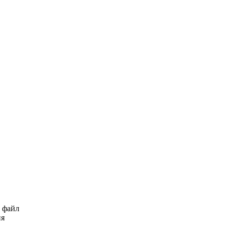
ь файл
ия