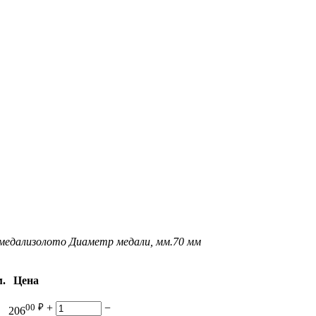
медали
золото
Диаметр медали, мм.
70 мм
.
Цена
00
₽
+
−
206