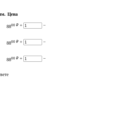
мм.
Цена
00
₽
+
−
88
00
₽
+
−
88
00
₽
+
−
88
твете