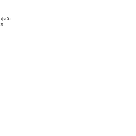
ь файл
ия