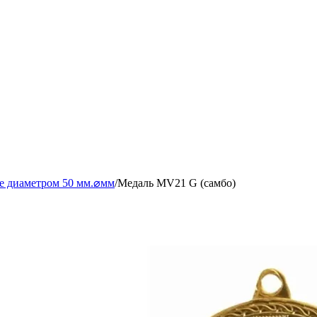
е диаметром 50 мм.⌀мм
/
Медаль MV21 G (самбо)