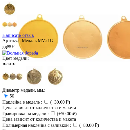
Написать отзыв
Артикул:
Медаль MV21G
00
₽
88
Цвет медали:
золото
Диаметр медали, мм.:
50
Наклейка в медаль
:
(+
30.00
₽
)
Цена зависит от количества и макета
Гравировка на медали
:
(+
50.00
₽
)
Цена зависит от количества и макета
Полимерная наклейка с заливкой
:
(+
80.00
₽
)