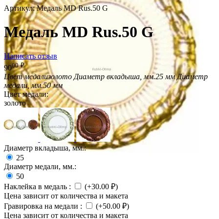
Артикул:
Медаль MD Rus.50 G
Медаль MD Rus.50 G
Написать отзыв
00
₽
90
Цвет медали
золото
Диаметр вкладыша, мм.
25 мм
Диаметр
медали, мм.
50 мм
Цвет медали:
золото
Диаметр вкладыша, мм.:
25
Диаметр медали, мм.:
50
Наклейка в медаль
:
(+
30.00
₽
)
Цена зависит от количества и макета
Гравировка на медали
:
(+
50.00
₽
)
Цена зависит от количества и макета