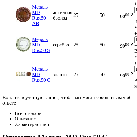
+
Медаль
MD
античная
00
₽
25
50
−
90
Rus.50
бронза
AB
к
+
Медаль
00
₽
MD
серебро
25
50
−
90
Rus.50 S
к
+
Медаль
00
₽
MD
золото
25
50
−
90
Rus.50 G
к
Войдите в учётную запись, чтобы мы могли сообщить вам об
ответе
Все о товаре
Описание
Характеристики