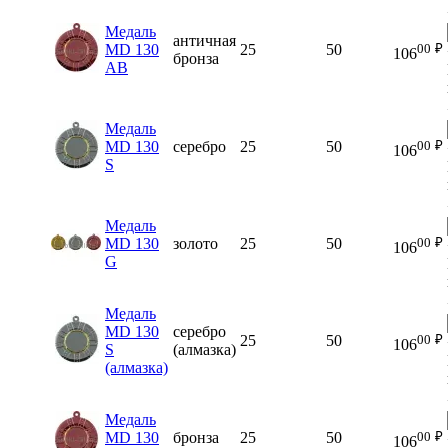
Медаль
античная
00
₽
MD 130
25
50
106
бронза
AB
Медаль
00
₽
MD 130
серебро
25
50
106
S
Медаль
00
₽
MD 130
золото
25
50
106
G
Медаль
MD 130
серебро
00
₽
25
50
106
S
(алмазка)
(алмазка)
Медаль
00
₽
MD 130
бронза
25
50
106