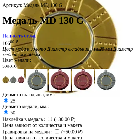
Артикул:
Медаль MD 130 G
Медаль MD 130 G
Написать отзыв
00
₽
106
Цвет медали
золото
Диаметр вкладыша, мм.
25 мм
Диаметр
медали, мм.
50 мм
Цвет медали:
золото
Диаметр вкладыша, мм.:
25
Диаметр медали, мм.:
50
Наклейка в медаль
:
(+
30.00
₽
)
Цена зависит от количества и макета
Гравировка на медали
:
(+
50.00
₽
)
Цена зависит от количества и макета