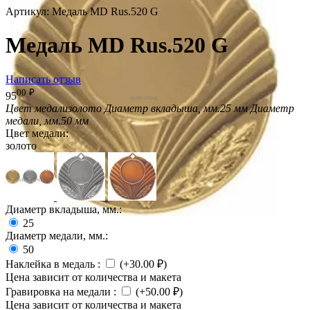
Артикул:
Медаль MD Rus.520 G
Медаль MD Rus.520 G
Написать отзыв
00
₽
95
Цвет медали
золото
Диаметр вкладыша, мм.
25 мм
Диаметр
медали, мм.
50 мм
Цвет медали:
золото
Диаметр вкладыша, мм.:
25
Диаметр медали, мм.:
50
Наклейка в медаль
:
(+
30.00
₽
)
Цена зависит от количества и макета
Гравировка на медали
:
(+
50.00
₽
)
Цена зависит от количества и макета