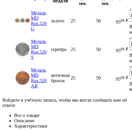
медали
мм.
мм.
+
Медаль
MD
00
₽
золото
25
50
−
95
Rus.520
G
к
+
Медаль
MD
00
₽
серебро
25
50
−
95
Rus.520
S
к
+
Медаль
MD
античная
00
₽
25
50
−
95
Rus.520
бронза
AB
к
Войдите в учётную запись, чтобы мы могли сообщить вам об
ответе
Все о товаре
Описание
Характеристики