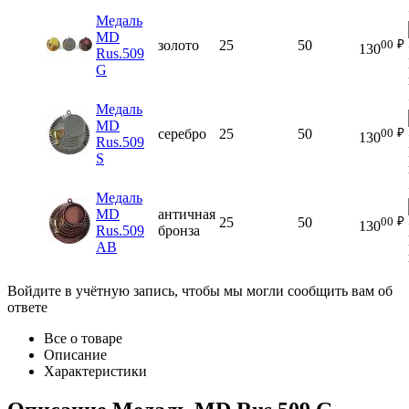
Медаль
MD
00
₽
золото
25
50
130
Rus.509
G
Медаль
MD
00
₽
серебро
25
50
130
Rus.509
S
Медаль
MD
античная
00
₽
25
50
130
Rus.509
бронза
AB
Войдите в учётную запись, чтобы мы могли сообщить вам об
ответе
Все о товаре
Описание
Характеристики