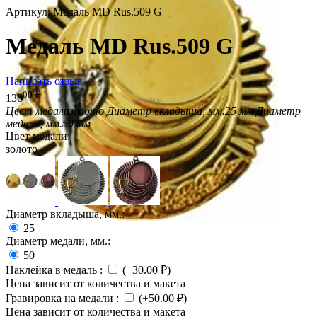
Артикул:
Медаль MD Rus.509 G
Медаль MD Rus.509 G
Написать отзыв
00
₽
130
Цвет медали
золото
Диаметр вкладыша, мм.
25 мм
Диаметр
медали, мм.
50 мм
Цвет медали:
золото
Диаметр вкладыша, мм.:
25
Диаметр медали, мм.:
50
Наклейка в медаль
:
(+
30.00
₽
)
Цена зависит от количества и макета
Гравировка на медали
:
(+
50.00
₽
)
Цена зависит от количества и макета