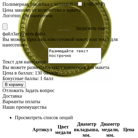
Полимерная наклейка с заливкой
:
(+
80.00
₽
)
Цена зависит от количества и макета
Логотип для нанесения:
Загрузить еще
файл
Загрузить файл
Вы можете прислать нам готовый макет или текст для
нанесения
Текст для нанесения:
Вы можете разместить текст нанесения для макета
Цена в баллах:
130 баллов
Бонусные баллы:
1 балл
В корзину
Отложить
Задать вопрос
Доставка
Варианты оплаты
Наши преимущества
Просмотреть список опций
Диаметр
Диаметр
Цвет
Артикул
вкладыша,
медали,
Цена
медали
мм.
мм.