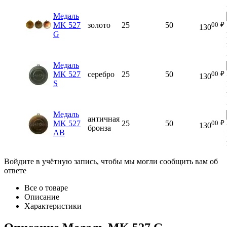
Медаль
00
₽
MK 527
золото
25
50
130
G
Медаль
00
₽
MK 527
серебро
25
50
130
S
Медаль
античная
00
₽
MK 527
25
50
130
бронза
AB
Войдите в учётную запись, чтобы мы могли сообщить вам об
ответе
Все о товаре
Описание
Характеристики