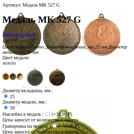
Артикул:
Медаль MK 527 G
Медаль MK 527 G
Написать отзыв
00
₽
130
Цвет медали
золото
Диаметр вкладыша, мм.
25 мм
Диаметр
медали, мм.
50 мм
Цвет медали:
золото
Диаметр вкладыша, мм.:
25
Диаметр медали, мм.:
50
Наклейка в медаль
:
(+
30.00
₽
)
Цена зависит от количества и макета
Гравировка на медали
:
(+
50.00
₽
)
Цена зависит от количества и макета