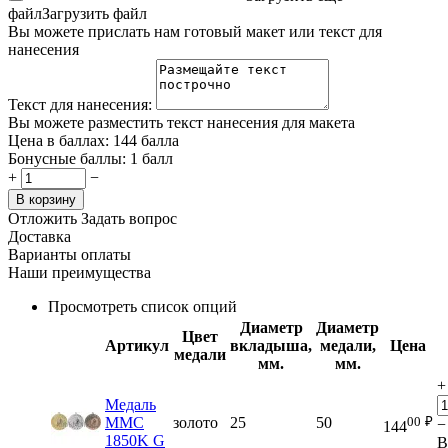
файл
Загрузить файл
Вы можете прислать нам готовый макет или текст для
нанесения
Текст для нанесения:
Вы можете разместить текст нанесения для макета
Цена в баллах:
144 балла
Бонусные баллы:
1 балл
+
−
В корзину
Отложить
Задать вопрос
Доставка
Варианты оплаты
Наши преимущества
Просмотреть список опций
Диаметр
Диаметр
Цвет
Артикул
вкладыша,
медали,
Цена
медали
мм.
мм.
+
Медаль
00
₽
MMC
золото
25
50
−
144
1850K G
В