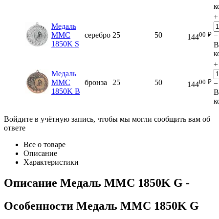
к
+
Медаль
00
₽
MMC
серебро
25
50
−
144
1850K S
В
к
+
Медаль
00
₽
MMC
бронза
25
50
−
144
1850K B
В
к
Войдите в учётную запись, чтобы мы могли сообщить вам об
ответе
Все о товаре
Описание
Характеристики
Описание
Медаль MMC 1850K G
-
Особенности
Медаль MMC 1850K G