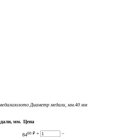
медали
золото
Диаметр медали, мм.
40 мм
дали, мм.
Цена
00
₽
+
−
84