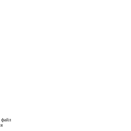
ь файл
ия