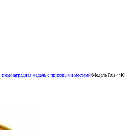
м.⌀мм
/
наградная медаль с призовыми местами
/
Медаль Rus 4/40