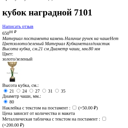
кубок наградной 7101
Написать отзыв
00
₽
650
Материал постамента
камень
Наличие ручек на чаше
Нет
Цвет
золото/зеленый
Материал Кубка
металл/пластик
Высота кубка, см.
21 см
Диаметр чаши, мм.
80 мм
Цвет:
золото/зеленый
Высота кубка, см.:
21
24
27
31
35
Диаметр чаши, мм.:
80
Наклейка с текстом на постамент
:
(+
50.00
₽
)
Цена зависит от количества и макета
Металлическая табличка с текстом на постамент
:
(+
200.00
₽
)