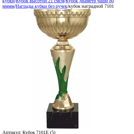
кубки
/
Кубок высотой 21 смсм
/
Кубок диаметр чаши 80
мммм
/
Награды кубки без ручек
/
кубок наградной 7101
Артикул:
Кубок 7101E (5)