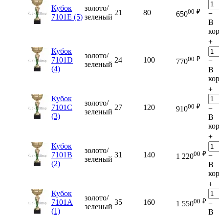
Кубок
золото/
00
₽
21
80
−
650
7101E (5)
зеленый
В
ко
+
Кубок
золото/
00
₽
7101D
24
100
−
770
зеленый
(4)
В
ко
+
Кубок
золото/
00
₽
7101C
27
120
−
910
зеленый
(3)
В
ко
+
Кубок
золото/
00
₽
7101B
31
140
−
1 220
зеленый
(2)
В
ко
+
Кубок
золото/
00
₽
7101A
35
160
−
1 550
зеленый
(1)
В