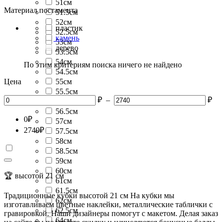
51см
Материал постамента
51.5см
52см
пластик
52.5см
камень
53см
дерево
53.5см
54см
По этим критериям поиска ничего не найдено
54.5см
Цена
55см
55.5см
₽
–
₽
56см
56.5см
0
₽
57см
2740
₽
57.5см
58см
58.5см
59см
60см
🏆 высотой 21 см
61см
61.5см
Традиционные кубки высотой 21 см На кубки мы
62см
изготавливаем цветные наклейки, металлические таблички с
62.5см
гравировкой. Наши дизайнеры помогут с макетом. Делая заказ
64см