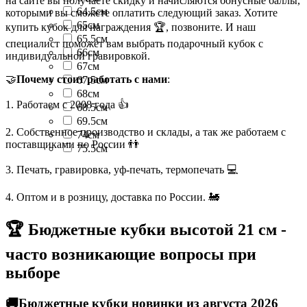
на сайте вы получаете скидку и начисляются бонусные баллы,
64.5см
которыми вы сможете оплатить следующий заказ. Хотите
65см
купить кубок для награждения 🏆, позвоните. И наш
65.5см
специалист поможет вам выбрать подарочный кубок с
66см
индивидуальной гравировкой.
67см
🤝
Почему стоит работать с нами
:
67.5см
68см
1. Работаем с 2008 года 👍
68.5см
69.5см
2. Собственное производство и склады, а так же работаем с
74см
поставщиками по России 👬
75.5см
3. Печать, гравировка, уф-печать, термопечать 💻
4. Оптом и в розницу, доставка по России. 🚂
🏆 Бюджетные кубки высотой 21 см -
часто возникающие вопросы при
выборе
🚚Бюджетные кубки новинки из августа 2026