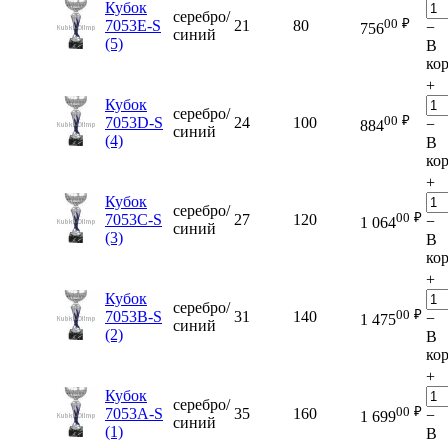
Кубок
серебро/
00
₽
7053E-S
21
80
−
756
синий
(5)
В
ко
+
Кубок
серебро/
00
₽
7053D-S
24
100
−
884
синий
(4)
В
ко
+
Кубок
серебро/
00
₽
7053C-S
27
120
−
1 064
синий
(3)
В
ко
+
Кубок
серебро/
00
₽
7053B-S
31
140
−
1 475
синий
(2)
В
ко
+
Кубок
серебро/
00
₽
7053A-S
35
160
−
1 699
синий
(1)
В