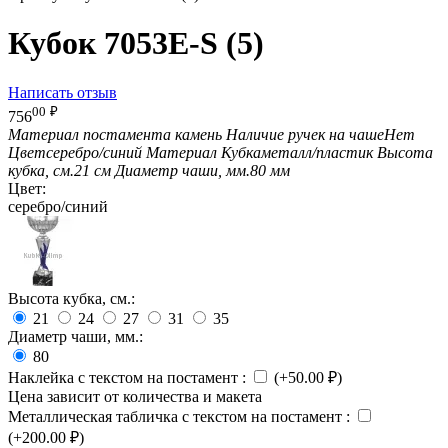
Кубок 7053E-S (5)
Написать отзыв
00
₽
756
Материал постамента
камень
Наличие ручек на чаше
Нет
Цвет
серебро/синий
Материал Кубка
металл/пластик
Высота
кубка, см.
21 см
Диаметр чаши, мм.
80 мм
Цвет:
серебро/синий
Высота кубка, см.:
21
24
27
31
35
Диаметр чаши, мм.:
80
Наклейка с текстом на постамент
:
(+
50.00
₽
)
Цена зависит от количества и макета
Металлическая табличка с текстом на постамент
:
(+
200.00
₽
)