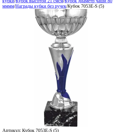
кубки
/
Кубок высотой 21 смсм
/
Кубок диаметр чаши 80
мммм
/
Награды кубки без ручек
/
Кубок 7053E-S (5)
Артикул:
Кубок 7053E-S (5)