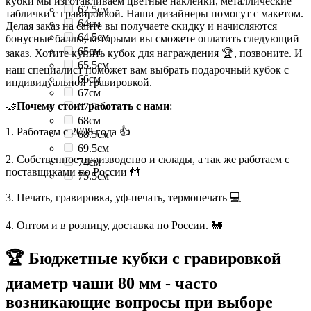
кубки мы изготавливаем цветные наклейки, металлические
62.5см
таблички с гравировкой. Наши дизайнеры помогут с макетом.
64см
Делая заказ на сайте вы получаете скидку и начисляются
64.5см
бонусные баллы, которыми вы сможете оплатить следующий
65см
заказ. Хотите купить кубок для награждения 🏆, позвоните. И
65.5см
наш специалист поможет вам выбрать подарочный кубок с
66см
индивидуальной гравировкой.
67см
🤝
Почему стоит работать с нами
:
67.5см
68см
1. Работаем с 2008 года 👍
68.5см
69.5см
2. Собственное производство и склады, а так же работаем с
74см
поставщиками по России 👬
75.5см
3. Печать, гравировка, уф-печать, термопечать 💻
4. Оптом и в розницу, доставка по России. 🚂
🏆 Бюджетные кубки с гравировкой
диаметр чаши 80 мм - часто
возникающие вопросы при выборе