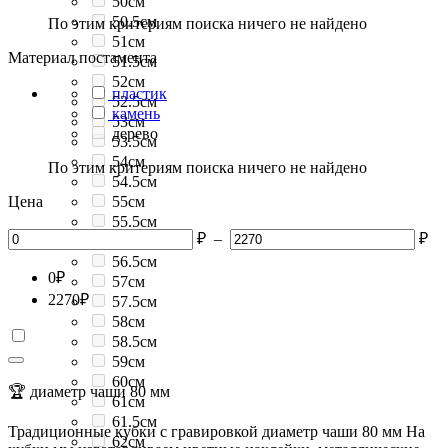
50см
50.5см
По этим критериям поиска ничего не найдено
51см
Материал постамента
51.5см
52см
пластик
52.5см
камень
53см
дерево
53.5см
54см
По этим критериям поиска ничего не найдено
54.5см
Цена
55см
55.5см
₽
–
₽
56см
56.5см
0
₽
57см
2270
₽
57.5см
58см
58.5см
59см
60см
🏆 диаметр чаши 80 мм
61см
61.5см
Традиционные кубки с гравировкой диаметр чаши 80 мм На
62см