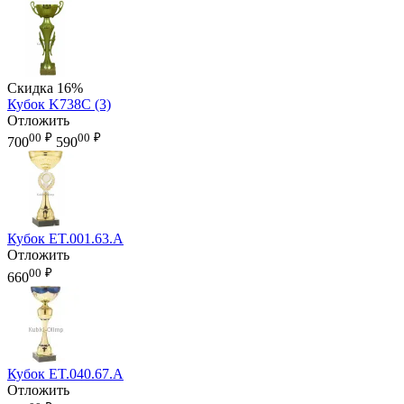
Скидка
16%
Кубок K738C (3)
Отложить
00
₽
00
₽
700
590
Кубок ET.001.63.A
Отложить
00
₽
660
Кубок ET.040.67.A
Отложить