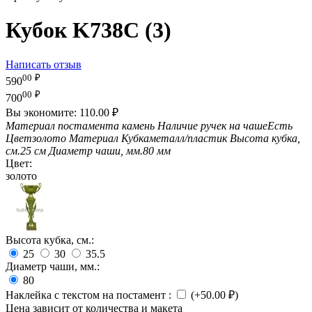
Кубок K738C (3)
Написать отзыв
00
₽
590
00
₽
700
Вы экономите:
110.00
₽
Материал постамента
камень
Наличие ручек на чаше
Есть
Цвет
золото
Материал Кубка
металл/пластик
Высота кубка,
см.
25 см
Диаметр чаши, мм.
80 мм
Цвет:
золото
Высота кубка, см.:
25
30
35.5
Диаметр чаши, мм.:
80
Наклейка с текстом на постамент
:
(+
50.00
₽
)
Цена зависит от количества и макета