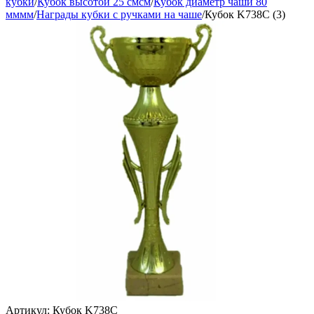
кубки
/
Кубок высотой 25 смсм
/
Кубок диаметр чаши 80
мммм
/
Награды кубки с ручками на чаше
/
Кубок K738C (3)
Артикул:
Кубок K738C