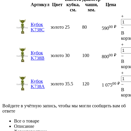
Артикул
Цвет
кубка,
чаши,
Цена
см.
мм.
+
Кубок
00
₽
золото
25
80
−
590
K738C
В
корз
+
Кубок
00
₽
золото
30
100
−
800
K738B
В
корз
+
Кубок
00
₽
золото
35.5
120
−
1 075
K738A
В
корз
Войдите в учётную запись, чтобы мы могли сообщить вам об
ответе
Все о товаре
Описание