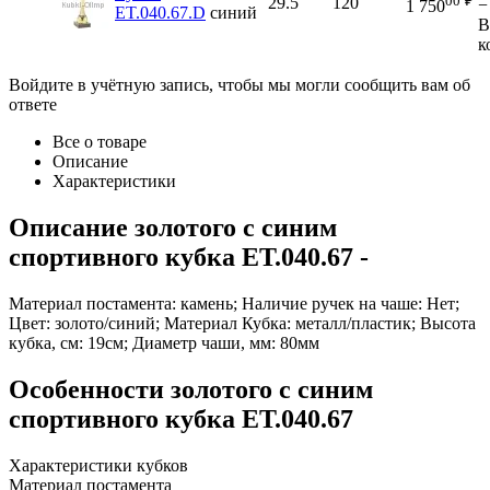
00
₽
29.5
120
−
1 750
ET.040.67.D
синий
В
к
Войдите в учётную запись, чтобы мы могли сообщить вам об
ответе
Все о товаре
Описание
Характеристики
Описание
золотого с синим
спортивного кубка ET.040.67
-
Материал постамента: камень; Наличие ручек на чаше: Нет;
Цвет: золото/синий; Материал Кубка: металл/пластик; Высота
кубка, см: 19см; Диаметр чаши, мм: 80мм
Особенности
золотого с синим
спортивного кубка ET.040.67
Характеристики кубков
Материал постамента