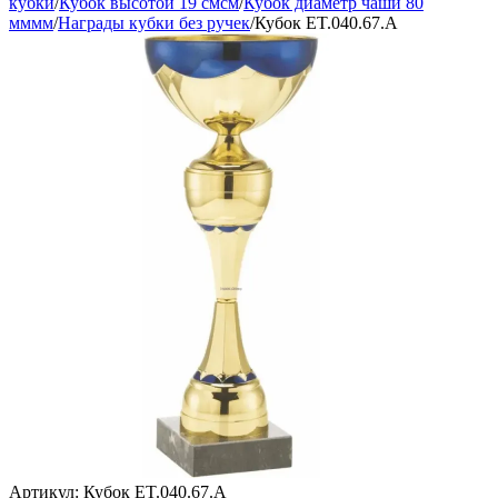
кубки
/
Кубок высотой 19 смсм
/
Кубок диаметр чаши 80
мммм
/
Награды кубки без ручек
/
Кубок ET.040.67.A
Артикул:
Кубок ET.040.67.A