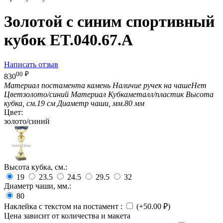
Золотой с синим спортивный
кубок ET.040.67.A
Написать отзыв
00
₽
830
Материал постамента
камень
Наличие ручек на чаше
Нет
Цвет
золото/синий
Материал Кубка
металл/пластик
Высота
кубка, см.
19 см
Диаметр чаши, мм.
80 мм
Цвет:
золото/синий
Высота кубка, см.:
19
23.5
24.5
29.5
32
Диаметр чаши, мм.:
80
Наклейка с текстом на постамент
:
(+
50.00
₽
)
Цена зависит от количества и макета