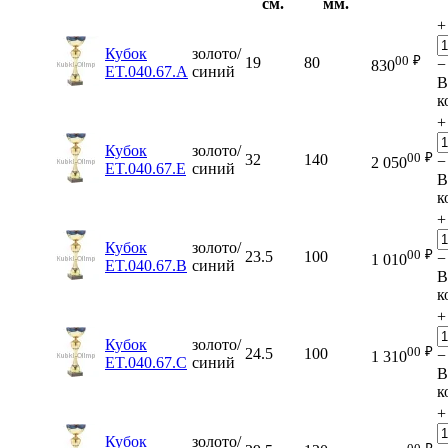
см.
мм.
+
Кубок
золото/
00
₽
19
80
−
830
ET.040.67.A
синий
В
к
+
Кубок
золото/
00
₽
32
140
−
2 050
ET.040.67.E
синий
В
к
+
Кубок
золото/
00
₽
23.5
100
−
1 010
ET.040.67.B
синий
В
к
+
Кубок
золото/
00
₽
24.5
100
−
1 310
ET.040.67.C
синий
В
к
+
Кубок
золото/