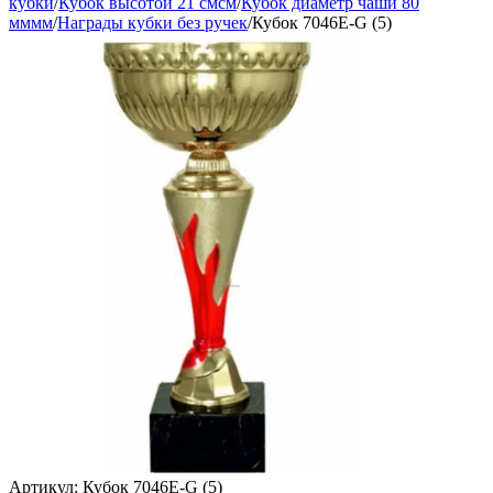
кубки
/
Кубок высотой 21 смсм
/
Кубок диаметр чаши 80
мммм
/
Награды кубки без ручек
/
Кубок 7046E-G (5)
Артикул:
Кубок 7046E-G (5)