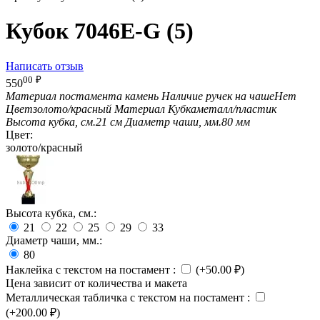
Кубок 7046E-G (5)
Написать отзыв
00
₽
550
Материал постамента
камень
Наличие ручек на чаше
Нет
Цвет
золото/красный
Материал Кубка
металл/пластик
Высота кубка, см.
21 см
Диаметр чаши, мм.
80 мм
Цвет:
золото/красный
Высота кубка, см.:
21
22
25
29
33
Диаметр чаши, мм.:
80
Наклейка с текстом на постамент
:
(+
50.00
₽
)
Цена зависит от количества и макета
Металлическая табличка с текстом на постамент
:
(+
200.00
₽
)