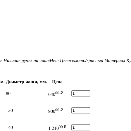
нь
Наличие ручек на чаше
Нет
Цвет
золото/красный
Материал Ку
см.
Диаметр чаши, мм.
Цена
00
₽
+
−
80
640
00
₽
+
−
120
900
00
₽
+
−
140
1 210