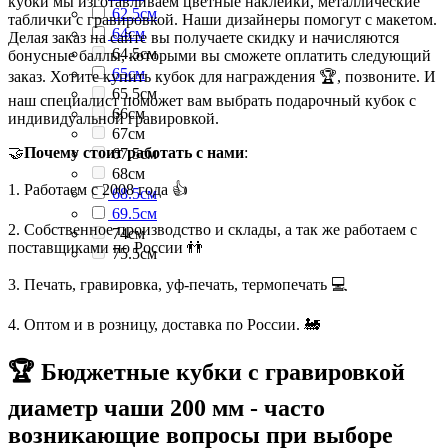
кубки мы изготавливаем цветные наклейки, металлические
62.5см
таблички с гравировкой. Наши дизайнеры помогут с макетом.
64см
Делая заказ на сайте вы получаете скидку и начисляются
64.5см
бонусные баллы, которыми вы сможете оплатить следующий
65см
заказ. Хотите купить кубок для награждения 🏆, позвоните. И
65.5см
наш специалист поможет вам выбрать подарочный кубок с
66см
индивидуальной гравировкой.
67см
🤝
Почему стоит работать с нами
:
67.5см
68см
1. Работаем с 2008 года 👍
68.5см
69.5см
2. Собственное производство и склады, а так же работаем с
74см
поставщиками по России 👬
75.5см
3. Печать, гравировка, уф-печать, термопечать 💻
4. Оптом и в розницу, доставка по России. 🚂
🏆 Бюджетные кубки с гравировкой
диаметр чаши 200 мм - часто
возникающие вопросы при выборе