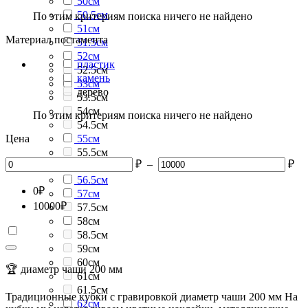
50см
50.5см
По этим критериям поиска ничего не найдено
51см
Материал постамента
51.5см
52см
пластик
52.5см
камень
53см
дерево
53.5см
54см
По этим критериям поиска ничего не найдено
54.5см
Цена
55см
55.5см
₽
–
₽
56см
56.5см
0
₽
57см
10000
₽
57.5см
58см
58.5см
59см
60см
🏆 диаметр чаши 200 мм
61см
61.5см
Традиционные кубки с гравировкой диаметр чаши 200 мм На
62см