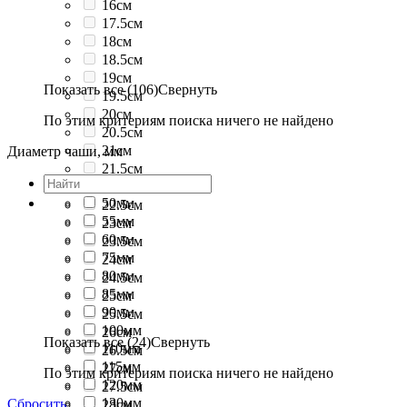
16см
17.5см
18см
18.5см
19см
Показать все (106)
Свернуть
19.5см
20см
По этим критериям поиска ничего не найдено
20.5см
21см
Диаметр чаши, мм
21.5см
22см
50мм
22.5см
55мм
23см
60мм
23.5см
75мм
24см
80мм
24.5см
85мм
25см
90мм
25.5см
100мм
26см
Показать все (24)
Свернуть
110мм
26.5см
115мм
27см
По этим критериям поиска ничего не найдено
120мм
27.5см
130мм
Сбросить
28см