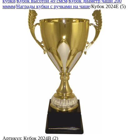
кубки
/
Кубок высотой 49 смсм
/
Кубок диаметр чаши 200
мммм
/
Награды кубки с ручками на чаше
/
Кубок 2024E (5)
Артикул:
Кубок 2024B (2)