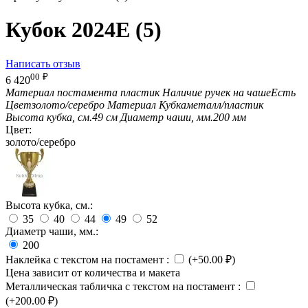
Кубок 2024E (5)
Написать отзыв
00
₽
6 420
Материал постамента
пластик
Наличие ручек на чаше
Есть
Цвет
золото/серебро
Материал Кубка
металл/пластик
Высота кубка, см.
49 см
Диаметр чаши, мм.
200 мм
Цвет:
золото/серебро
Высота кубка, см.:
35
40
44
49
52
Диаметр чаши, мм.:
200
Наклейка с текстом на постамент
:
(+
50.00
₽
)
Цена зависит от количества и макета
Металлическая табличка с текстом на постамент
:
(+
200.00
₽
)