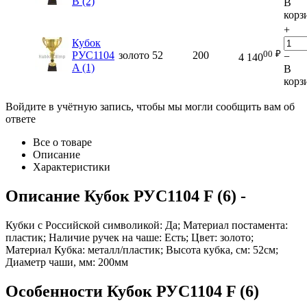
B (2)
В
корз
+
Кубок
00
₽
РУС1104
золото
52
200
−
4 140
A (1)
В
корз
Войдите в учётную запись, чтобы мы могли сообщить вам об
ответе
Все о товаре
Описание
Характеристики
Описание
Кубок РУС1104 F (6)
-
Кубки с Российской символикой: Да; Материал постамента:
пластик; Наличие ручек на чаше: Есть; Цвет: золото;
Материал Кубка: металл/пластик; Высота кубка, см: 52см;
Диаметр чаши, мм: 200мм
Особенности
Кубок РУС1104 F (6)