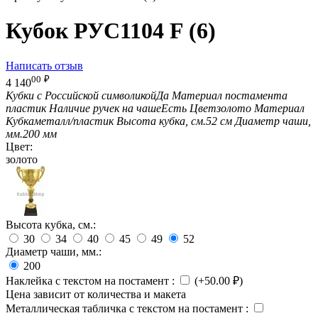
Кубок РУС1104 F (6)
Написать отзыв
00
₽
4 140
Кубки с Российской символикой
Да
Материал постамента
пластик
Наличие ручек на чаше
Есть
Цвет
золото
Материал
Кубка
металл/пластик
Высота кубка, см.
52 см
Диаметр чаши,
мм.
200 мм
Цвет:
золото
Высота кубка, см.:
30
34
40
45
49
52
Диаметр чаши, мм.:
200
Наклейка с текстом на постамент
:
(+
50.00
₽
)
Цена зависит от количества и макета
Металлическая табличка с текстом на постамент
: