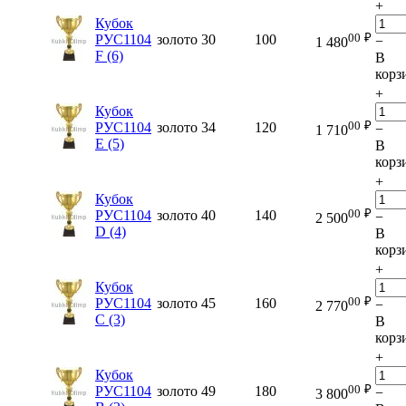
+
Кубок
00
₽
РУС1104
золото
30
100
−
1 480
F (6)
В
корз
+
Кубок
00
₽
РУС1104
золото
34
120
−
1 710
E (5)
В
корз
+
Кубок
00
₽
РУС1104
золото
40
140
−
2 500
D (4)
В
корз
+
Кубок
00
₽
РУС1104
золото
45
160
−
2 770
C (3)
В
корз
+
Кубок
00
₽
РУС1104
золото
49
180
−
3 800