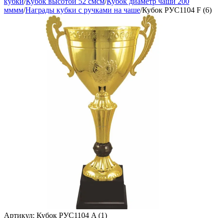
кубки
/
Кубок высотой 52 смсм
/
Кубок диаметр чаши 200
мммм
/
Награды кубки с ручками на чаше
/
Кубок РУС1104 F (6)
Артикул:
Кубок РУС1104 A (1)