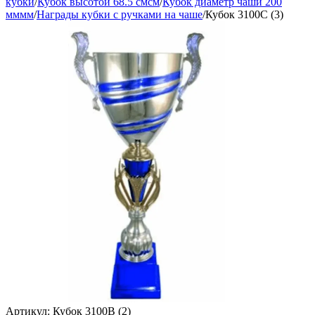
кубки
/
Кубок высотой 68.5 смсм
/
Кубок диаметр чаши 200
мммм
/
Награды кубки с ручками на чаше
/
Кубок 3100C (3)
Артикул:
Кубок 3100B (2)