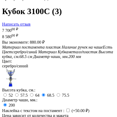
Кубок 3100C (3)
Написать отзыв
00
₽
7 700
00
₽
8 580
Вы экономите:
880.00
₽
Материал постамента
пластик
Наличие ручек на чаше
Есть
Цвет
серебро/синий
Материал Кубка
металл/пластик
Высота
кубка, см.
68.5 см
Диаметр чаши, мм.
200 мм
Цвет:
серебро/синий
Высота кубка, см.:
52
57.5
64
68.5
75.5
Диаметр чаши, мм.:
200
Наклейка с текстом на постамент
:
(+
50.00
₽
)
Цена зависит от количества и макета