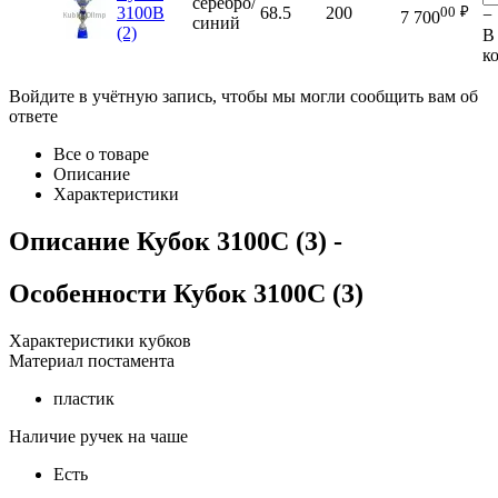
серебро/
00
₽
3100B
68.5
200
−
7 700
синий
(2)
В
к
Войдите в учётную запись, чтобы мы могли сообщить вам об
ответе
Все о товаре
Описание
Характеристики
Описание
Кубок 3100C (3)
-
Особенности
Кубок 3100C (3)
Характеристики кубков
Материал постамента
пластик
Наличие ручек на чаше
Есть