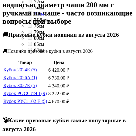
72см
надписью диаметр чаши 200 мм с
74см
ручками на чаше - часто возникающие
73см
вопросы при выборе
75.5см
76см
79см
🚚Призовые кубки новинки из августа 2026
80см
85см
87см
🚚Новинки призовые кубки в августа 2026
Товар
Цена
Кубок 2024E (5)
6 420.00
₽
Кубок 2026A (1)
6 730.00
₽
Кубок 3027E (5)
4 340.00
₽
Кубок РОССИЯ I (9)
8 222.00
₽
Кубок РУС1102 E (5)
4 670.00
₽
💣Какие призовые кубки самые популярные в
августа 2026