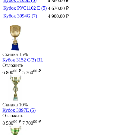
Кубок 3103E (5)
4 360.00
₽
Кубок РУС1102 E (5)
4 670.00
₽
Кубок 3094G (7)
4 900.00
₽
Скидка
15%
Кубок 3152 C(3) BL
Отложить
00
₽
00
₽
6 800
5 760
Скидка
10%
Кубок 3097E (5)
Отложить
00
₽
00
₽
8 580
7 700