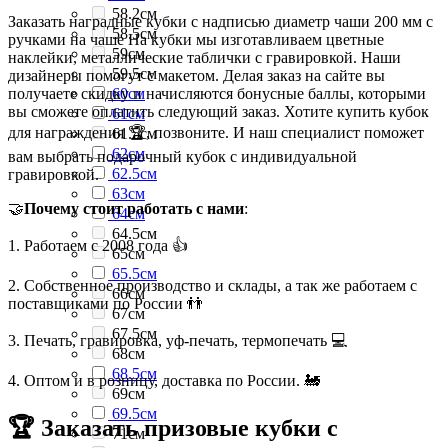
58.2см
Заказать наградные кубки с надписью диаметр чаши 200 мм с
58.5см
ручками на чаше На кубки мы изготавливаем цветные
59см
наклейки, металлические таблички с гравировкой. Наши
59.5см
дизайнеры помогут с макетом. Делая заказ на сайте вы
получаете скидку и начисляются бонусные баллы, которыми
60см
вы сможете оплатить следующий заказ. Хотите купить кубок
61см
для награждения 🏆, позвоните. И наш специалист поможет
61.5см
62см
вам выбрать подарочный кубок с индивидуальной
62.5см
гравировкой.
63см
🤝
Почему стоит работать с нами
:
64см
64.5см
1. Работаем с 2008 года 👍
65см
65.5см
2. Собственное производство и склады, а так же работаем с
66см
поставщиками по России 👬
67см
67.5см
3. Печать, гравировка, уф-печать, термопечать 💻
68см
68.5см
4. Оптом и в розницу, доставка по России. 🚂
69см
69.5см
🏆 Заказать призовые кубки с
71см